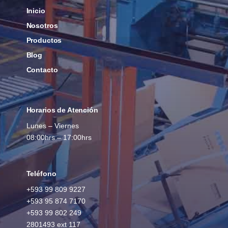
Inicio
Nosotros
Productos
Blog
Contacto
Horarios de Atención
Lunes – Viernes
08:00hrs – 17:00hrs
Teléfono
+593
99 809 9227
+593 95 874 7170
+593 99 802 249
2801493 ext 117