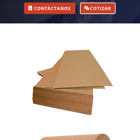
CONTÁCTANOS
COTIZAR
Láminas de cartón
2,9 x 2,22 m cartón de calidad, sin límite mínimo de
pedido, stock permanente.