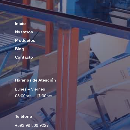
Inicio
Nosotros
Productos
Blog
Contacto
Horarios de Atención
Lunes – Viernes
08:00hrs – 17:00hrs
Teléfono
+593
99 809 9227